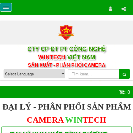
CTY CP ĐT PT CÔNG NGHỆ
WINTECH
VIỆT NAM
SẢN XUẤT - PHÂN PHỐI CAMERA
0
:
ĐẠI LÝ - PHÂN PHỐI SẢN PHẨM
CAMERA
WIN
TECH