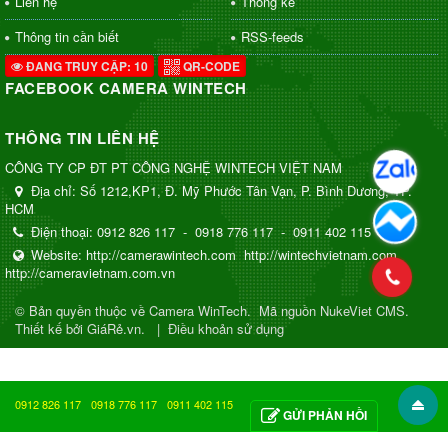
Liên hệ
Thống kê
Thông tin cần biết
RSS-feeds
ĐANG TRUY CẬP: 10
QR-CODE
FACEBOOK CAMERA WINTECH
THÔNG TIN LIÊN HỆ
CÔNG TY CP ĐT PT CÔNG NGHỆ WINTECH VIỆT NAM
Địa chỉ:
Số 1212,KP1, Đ. Mỹ Phước Tân Vạn, P. Bình Dương, TP.
HCM
Điện thoại:
0912 826 117
-
0918 776 117
-
0911 402 115
Website:
http://camerawintech.com
http://wintechvietnam.com
http://cameravietnam.com.vn
© Bản quyền thuộc về
Camera WinTech
.
Mã nguồn
NukeViet CMS
.
Thiết kế bởi GiáRẻ.vn.
|
Điều khoản sử dụng
0912 826 117
0918 776 117
0911 402 115
GỬI PHẢN HỒI