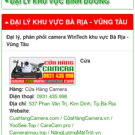
ĐẠI LÝ KHU VỰC BÌNH DƯƠNG
ĐẠI LÝ KHU VỰC BÀ RỊA - VŨNG TÀU
Đại lý, phân phối camera WinTech khu vực Bà Rịa -
Vũng Tàu
Cửa
Cửa Hàng Camera
Hàng:
:
0931.435.998
Điện thoại
:
537 Phan Văn Trị, Kim Dinh, Tp.Bà Rịa
Địa chỉ
:
Website
CuaHangCamera.com
/
CửaHàngCamera.vn
/
YooSee.Top
/
CareCam.pro
/
Cameraimou.top
/
NăngLượngMặtTrời.vn