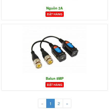
Nguồn 2A
ĐẶT HÀNG
Balun 8MP
ĐẶT HÀNG
«
1
2
»