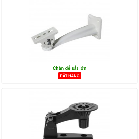
Chân đế sất lớn
ĐẶT HÀNG