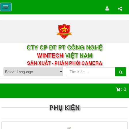
CTY CP ĐT PT CÔNG NGHỆ
WINTECH
VIỆT NAM
SẢN XUẤT - PHÂN PHỐI CAMERA
0
:
PHỤ KIỆN