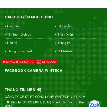
CÁC CHUYÊN MỤC CHÍNH
Giới thiệu
Sản phẩm
Tin Tức - Dịch vụ
Thành viên
Liên hệ
Thống kê
Thông tin cần biết
RSS-feeds
ĐANG TRUY CẬP: 7
QR-CODE
FACEBOOK CAMERA WINTECH
THÔNG TIN LIÊN HỆ
CÔNG TY CP ĐT PT CÔNG NGHỆ WINTECH VIỆT NAM
Địa chỉ:
Số 1212,KP1, Đ. Mỹ Phước Tân Vạn, P. Bình Dương, TP.
HCM