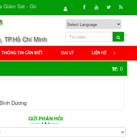
Giám Sát - Giải Pháp An Ninh Hiệu Quả Cho Gia Đình & Do
M
, TP.Hồ Chí Minh
THÔNG TIN CẦN BIẾT
ĐẠI LÝ
LIÊN HỆ
▼
0
:
 Bình Dương
GỬI PHẢN HỒI