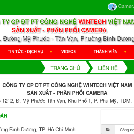
Camera 
 TY CP ĐT PT CÔNG NGHỆ
WINTECH
VIỆT NA
SẢN XUẤT - PHÂN PHỐI CAMERA
1, Đường Mỹ Phước - Tân Vạn, Phường Bình Dương
TIN TỨC - DỊCH VỤ
▼
VIDEOS
THÀNH VIÊN
▼
TRANG CHỦ
LIÊN HỆ
CÔNG TY CP ĐT PT CÔNG NGHỆ
WINTECH
VIỆT NAM
SẢN XUẤT - PHÂN PHỐI CAMERA
ố 1212, Đ. Mỹ Phước Tân Vạn, Khu Phố 1, P. Phú Mỹ, TDM,
OÁN
ờng Bình Dương, TP. Hồ Chí Minh