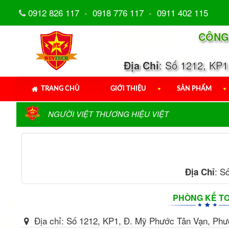
0912 826 117
-
0918 776 117
-
0911 402 115
CÔNG
Địa Chỉ
: Số 1212, KP
TRANG CHỦ
GIỚI THIỆU
▼
SẢN PHẨM
▼
NGƯỜI VIỆT THƯƠNG HIỆU VIỆT
: S
Địa Chỉ
PHÒNG KẾ T
Địa chỉ:
Số 1212, KP1, Đ. Mỹ Phước Tân Vạn, Phư