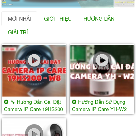
CAMERA WIFI WINTECH VIETNAM
Chuyên Các Dòng Camera Wifi Trong Nhà / Ngoài Trời
MỚI NHẤT
GIỚI THIỆU
HƯỚNG DẪN
GIẢI TRÍ
🔧 Hướng Dẫn Cài Đặt
Hướng Dẫn Sử Dụng
Camera IP Care 19HS200
Camera IP Care YH-W2
- W8 Chi Tiết Từ A-Z | Ai
Cũng Làm Được!