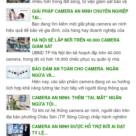
nhiều hơn trong đời sống, từ việc giám sát bảo vệ
an toàn cho người và tài sản của các hộ gia đình, tổ...
GIẢI PHÁP CAMERA AN NINH CHUYÊN NGHIỆP
TẠI...
Bạn đang tìm kiếm một giải pháp camera an ninh
hiệu quả để bảo vệ gia đình, cửa hàng hay doanh nghiệp của
mình? Hệ thống lắp đặt camera giám sát chất...
HÀ NỘI SẼ LẮP MỚI TRÊN 40.000 CAMERA
GIÁM SÁT
UBND TP Hà Nội lên kế hoạch lắp trên 40.000
camera, trong đó có hơn 16.000 chiếc phục vụ quản lý nhà
nước về an toàn giao thông, môi trường và...
BẢO ĐẢM AN TOÀN CHO CAMERA: NGĂN
NGỪA VÀ...
Hiện nay, các sản phẩm camera đang có xu hướng
tích hợp khả năng tương tác trực tiếp với người dùng thông qua
ứng dụng di động và lưu trữ dữ liệu trên...
CAMERA AN NINH: THÊM "TAI, MẮT" NGĂN
NGỪA TỘI...
Từ khi có hệ thống camera an ninh, người dân trên
địa bàn phường Châu Sơn (TP. Sông Công) chấp hành nghiêm
túc hơn Luật Giao thông đường bộ, giữ gìn...
CAMERA AN NINH ĐƯỢC HỖ TRỢ BỞI AI ĐẠT
TỶ LỆ...