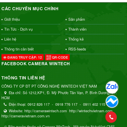
CÁC CHUYÊN MỤC CHÍNH
Giới thiệu
Sản phẩm
Tin Tức - Dịch vụ
Thành viên
Liên hệ
Thống kê
Thông tin cần biết
RSS-feeds
ĐANG TRUY CẬP: 12
QR-CODE
FACEBOOK CAMERA WINTECH
THÔNG TIN LIÊN HỆ
CÔNG TY CP ĐT PT CÔNG NGHỆ WINTECH VIỆT NAM
Địa chỉ:
Số 1212,KP1, Đ. Mỹ Phước Tân Vạn, P. Bình Dương, TP.
HCM
Điện thoại:
0912 826 117
-
0918 776 117
-
0911 402 115
Website:
http://camerawintech.com
http://wintechvietnam.com
http://cameravietnam.com.vn
© Bản quyền thuộc về
Camera WinTech
.
Mã nguồn
NukeViet CMS
.