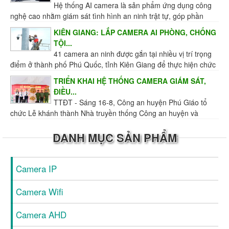
Hệ thống AI camera là sản phẩm ứng dụng công
nghệ cao nhằm giám sát tình hình an ninh trật tự, góp phần
không nhỏ trong công tác ngăn chặn, đẩy lùi...
KIÊN GIANG: LẮP CAMERA AI PHÒNG, CHỐNG
TỘI...
41 camera an ninh được gắn tại nhiều vị trí trọng
điểm ở thành phố Phú Quốc, tỉnh Kiên Giang để thực hiện chức
năng giám sát tình hình an ninh trật tự...
TRIỂN KHAI HỆ THỐNG CAMERA GIÁM SÁT,
ĐIỀU...
TTĐT - Sáng 16-8, Công an huyện Phú Giáo tổ
chức Lễ khánh thành Nhà truyền thống Công an huyện và
Trung tâm giám sát, điều hành giao thông, an ninh...
DANH MỤC SẢN PHẨM
Camera IP
Camera Wifi
Camera AHD