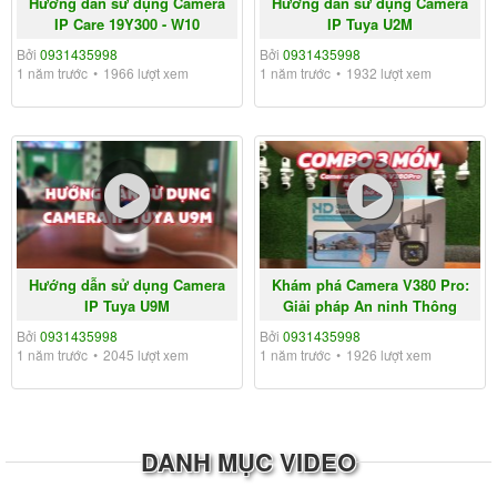
Hướng dẫn sử dụng Camera
Hướng dẫn sử dụng Camera
IP Care 19Y300 - W10
IP Tuya U2M
Bởi
0931435998
Bởi
0931435998
1 năm trước
1966 lượt xem
1 năm trước
1932 lượt xem
Hướng dẫn sử dụng Camera
Khám phá Camera V380 Pro:
IP Tuya U9M
Giải pháp An ninh Thông
minh cho Gia...
Bởi
0931435998
Bởi
0931435998
1 năm trước
2045 lượt xem
1 năm trước
1926 lượt xem
DANH MỤC VIDEO