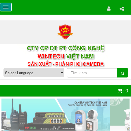
CTY CP ĐT PT CÔNG NGHỆ
WINTECH
VIỆT NAM
SẢN XUẤT - PHÂN PHỐI CAMERA
0
: