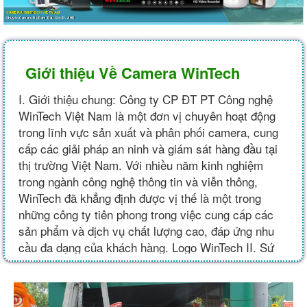
CAMERA WINTECH VIETNAM
Chuyên Camera, Bộ Đàm, Đầu Ghi IP - AHD
Giới thiệu Về Camera WinTech
I. Giới thiệu chung: Công ty CP ĐT PT Công nghệ
WinTech Việt Nam là một đơn vị chuyên hoạt động
trong lĩnh vực sản xuất và phân phối camera, cung
cấp các giải pháp an ninh và giám sát hàng đầu tại
thị trường Việt Nam. Với nhiều năm kinh nghiệm
trong ngành công nghệ thông tin và viễn thông,
WinTech đã khẳng định được vị thế là một trong
những công ty tiên phong trong việc cung cấp các
sản phẩm và dịch vụ chất lượng cao, đáp ứng nhu
cầu đa dạng của khách hàng. Logo WinTech II. Sứ
mệnh và cam kết: Sứ mệnh của Công ty WinTech là
mang lại sự an toàn và bảo vệ cho cộng đồng thông
qua...
Xem chi tiết...