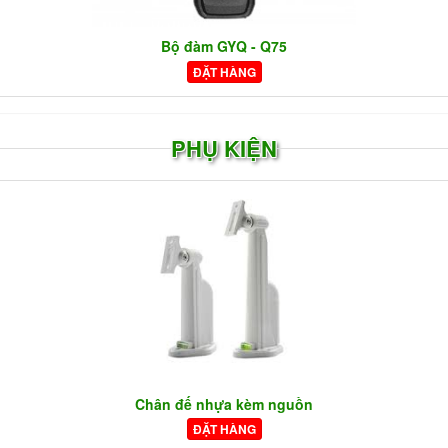
Bộ đàm GYQ - Q75
ĐẶT HÀNG
PHỤ KIỆN
Chân đế nhựa kèm nguồn
ĐẶT HÀNG