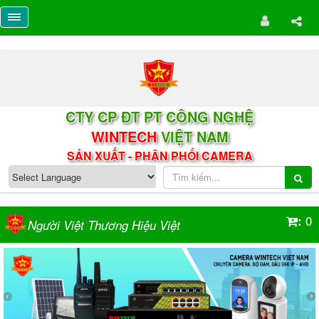
CTY CP ĐT PT CÔNG NGHỆ
WINTECH
VIỆT NAM
SẢN XUẤT - PHÂN PHỐI CAMERA
0
:
Người Việt Thương Hiệu Việt