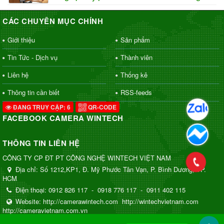
CÁC CHUYÊN MỤC CHÍNH
Giới thiệu
Sản phẩm
Tin Tức - Dịch vụ
Thành viên
Liên hệ
Thống kê
Thông tin cần biết
RSS-feeds
ĐANG TRUY CẬP: 6
QR-CODE
FACEBOOK CAMERA WINTECH
THÔNG TIN LIÊN HỆ
CÔNG TY CP ĐT PT CÔNG NGHỆ WINTECH VIỆT NAM
Địa chỉ:
Số 1212,KP1, Đ. Mỹ Phước Tân Vạn, P. Bình Dương, TP.
HCM
Điện thoại:
0912 826 117
-
0918 776 117
-
0911 402 115
Website:
http://camerawintech.com
http://wintechvietnam.com
http://cameravietnam.com.vn