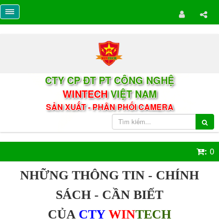
CTY CP ĐT PT CÔNG NGHỆ
WINTECH
VIỆT NAM
SẢN XUẤT - PHÂN PHỐI CAMERA
0
:
NHỮNG THÔNG TIN - CHÍNH
SÁCH - CẦN BIẾT
CỦA
CTY
WIN
TECH