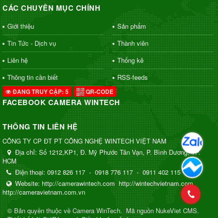
CÁC CHUYÊN MỤC CHÍNH
Giới thiệu
Sản phẩm
Tin Tức - Dịch vụ
Thành viên
Liên hệ
Thống kê
Thông tin cần biết
RSS-feeds
ĐANG TRUY CẬP: 5
QR-CODE
FACEBOOK CAMERA WINTECH
THÔNG TIN LIÊN HỆ
CÔNG TY CP ĐT PT CÔNG NGHỆ WINTECH VIỆT NAM
Địa chỉ:
Số 1212,KP1, Đ. Mỹ Phước Tân Vạn, P. Bình Dương, TP.
HCM
Điện thoại:
0912 826 117
-
0918 776 117
-
0911 402 115
Website:
http://camerawintech.com
http://wintechvietnam.com
http://cameravietnam.com.vn
© Bản quyền thuộc về
Camera WinTech
.
Mã nguồn
NukeViet CMS
.