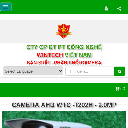
CTY CP ĐT PT CÔNG NGHỆ
WINTECH
VIỆT NAM
SẢN XUẤT - PHÂN PHỐI CAMERA
0
:
CAMERA AHD WTC -T202H - 2.0MP​​​​​​​