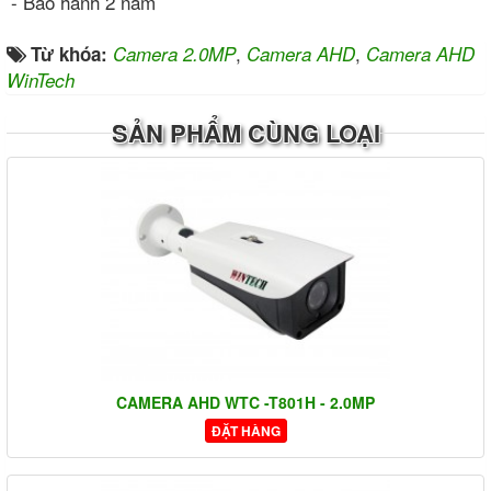
- Bảo hành 2 năm
,
,
Từ khóa:
Camera 2.0MP
Camera AHD
Camera AHD
WinTech
SẢN PHẨM CÙNG LOẠI
CAMERA AHD WTC -T801H - 2.0MP
ĐẶT HÀNG