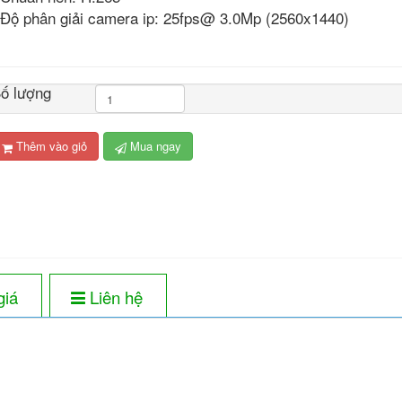
 Độ phân giải camera ip: 25fps@ 3.0Mp (2560x1440)
ố lượng
Thêm vào giỏ
Mua ngay
giá
Liên hệ