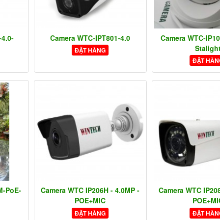
4.0-
Camera WTC-IPT801-4.0
Camera WTC-IP10
Staligh
ĐẶT HÀNG
ĐẶT HÀN
M-PoE-
Camera WTC IP206H - 4.0MP -
Camera WTC IP208
POE+MIC
POE+MI
ĐẶT HÀNG
ĐẶT HÀN