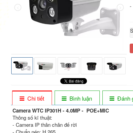
-
S
Chi tiết
Bình luận
Đánh 
Camera WTC IP301H - 4.0MP - POE+MIC
Thông số kĩ thuật:
- Camera IP thân chân đế rời
- Chuẩn nén: H.265