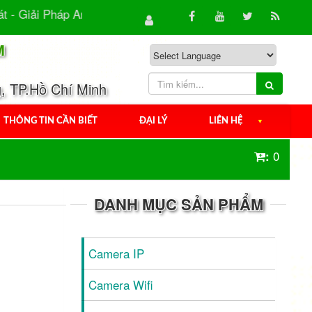
 Giải Pháp An Ninh Hiệu Quả Cho Gia Đình & Doanh...
M
, TP.Hồ Chí Minh
THÔNG TIN CẦN BIẾT
ĐẠI LÝ
LIÊN HỆ
▼
0
:
DANH MỤC SẢN PHẨM
Camera IP
Camera Wifi