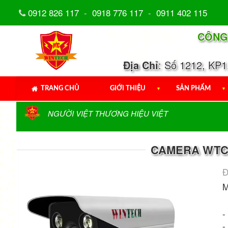
0912 826 117
-
0918 776 117
-
0911 402 115
CÔNG
Địa Chỉ
: Số 1212, KP
TRANG CHỦ
GIỚI THIỆU
▼
SẢN PHẨM
▼
NGƯỜI VIỆT THƯƠNG HIỆU VIỆT
CAMERA WTC I
Đ
M
-
-