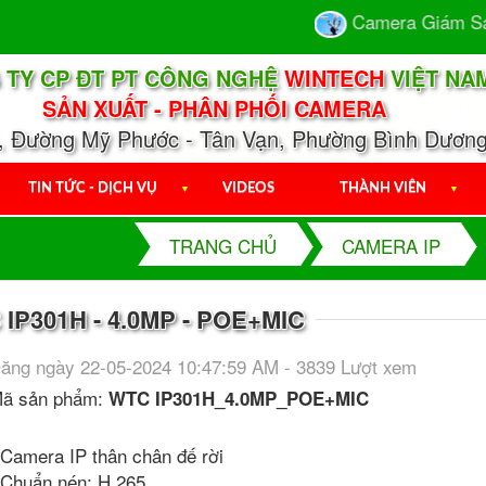
Camera Giám Sát -
 TY CP ĐT PT CÔNG NGHỆ
WINTECH
VIỆT NA
SẢN XUẤT - PHÂN PHỐI CAMERA
1, Đường Mỹ Phước - Tân Vạn, Phường Bình Dương
TIN TỨC - DỊCH VỤ
▼
VIDEOS
THÀNH VIÊN
▼
TRANG CHỦ
CAMERA IP
P301H - 4.0MP - POE+MIC
ăng ngày 22-05-2024 10:47:59 AM - 3839 Lượt xem
ã sản phẩm:
WTC IP301H_4.0MP_POE+MIC
 Camera IP thân chân đế rời
 Chuẩn nén: H.265