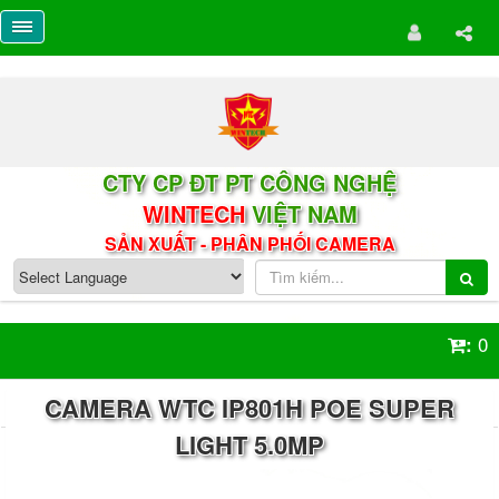
CTY CP ĐT PT CÔNG NGHỆ
WINTECH
VIỆT NAM
SẢN XUẤT - PHÂN PHỐI CAMERA
0
:
CAMERA WTC IP801H POE SUPER
LIGHT 5.0MP