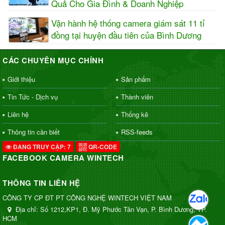
Quả Cho Gia Đình & Doanh Nghiệp
Vận hành hệ thống camera giám sát 11 tỉ
đồng tại huyện đầu tiên của Bình Dương
CÁC CHUYÊN MỤC CHÍNH
Giới thiệu
Sản phẩm
Tin Tức - Dịch vụ
Thành viên
Liên hệ
Thống kê
Thông tin cần biết
RSS-feeds
ĐANG TRUY CẬP: 7
QR-CODE
FACEBOOK CAMERA WINTECH
THÔNG TIN LIÊN HỆ
CÔNG TY CP ĐT PT CÔNG NGHỆ WINTECH VIỆT NAM
Địa chỉ:
Số 1212,KP1, Đ. Mỹ Phước Tân Vạn, P. Bình Dương, TP.
HCM