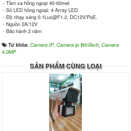
- Tầm xa hồng ngoại 40-60met
- Số LED hồng ngoại: 4 Array LED
- Độ nhạy sáng 0.1Lux@F1.2. DC12V/PoE.
- Nguồn 2A/12V
- Bảo hành 2 năm
,
,
Từ khóa:
Camera IP
Camera ip WinTech
Camera
4.0MP
SẢN PHẨM CÙNG LOẠI