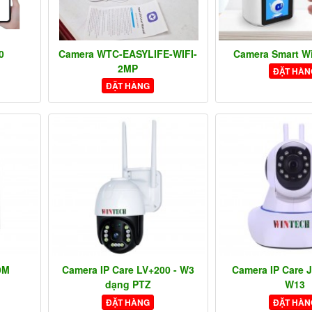
0
Camera WTC-EASYLIFE-WIFI-
Camera Smart Wi
2MP
ĐẶT HÀN
ĐẶT HÀNG
9M
Camera IP Care LV+200 - W3
Camera IP Care 
dạng PTZ
W13
ĐẶT HÀNG
ĐẶT HÀN