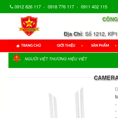
0912 826 117
-
0918 776 117
-
0911 402 115
CÔNG
Địa Chỉ
: Số 1212, KP
TRANG CHỦ
GIỚI THIỆU
▼
SẢN PHẨM
▼
NGƯỜI VIỆT THƯƠNG HIỆU VIỆT
CAMERA 
Đ
M
-
-
-