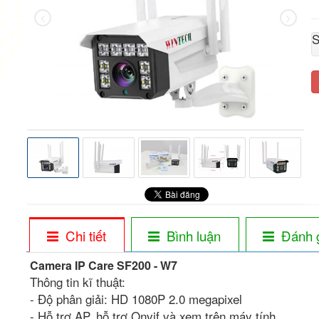
S
Chi tiết
Bình luận
Đánh 
Camera IP Care SF200 - W7
Thông tin kĩ thuật:
- Độ phân giải: HD 1080P 2.0 megapixel
- Hỗ trợ AP, hỗ trợ Onvif và xem trên máy tính