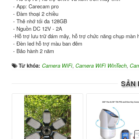
- App: Carecam pro
- Đàm thoại 2 chiều
- Thẻ nhớ tối đa 128GB
- Nguồn DC 12V - 2A
-Hỗ trợ lưu trữ đám mây, hỗ trợ chức năng chụp màn hì
- Đèn led hỗ trợ màu ban đêm
- Bảo hành 2 năm
,
,
Từ khóa:
Camera WiFi
Camera WiFi WinTech
Cam
SẢN 