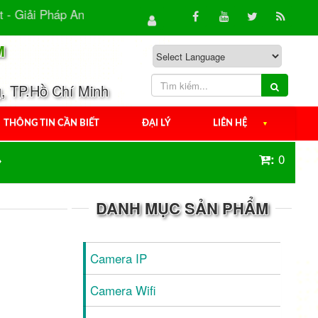
Giải Pháp An Ninh Hiệu Quả Cho Gia Đình & Doanh...
M
, TP.Hồ Chí Minh
THÔNG TIN CẦN BIẾT
ĐẠI LÝ
LIÊN HỆ
▼
0
:
DANH MỤC SẢN PHẨM
Camera IP
Camera Wifi