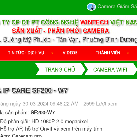
Camera Giám Sát - 
 TY CP ĐT PT CÔNG NGHỆ
WINTECH
VIỆT NA
SẢN XUẤT - PHÂN PHỐI CAMERA
1, Đường Mỹ Phước - Tân Vạn, Phường Bình Dương
TIN TỨC - DỊCH VỤ
▼
VIDEOS
THÀNH VIÊN
▼
TRANG CHỦ
CAMERA WIFI
IP CARE SF200 - W7
ăng ngày 30-03-2024 09:46:22 AM - 2599 Lượt xem
ã sản phẩm:
SF200-W7
 Độ phân giải: HD 1080P 2.0 megapixel
 Hỗ trợ AP, hỗ trợ Onvif và xem trên máy tính
 App: Carecam pro