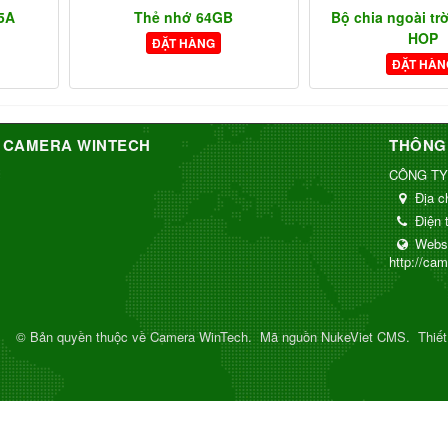
 5A
Thẻ nhớ 64GB
Bộ chia ngoài tr
HOP
ĐẶT HÀNG
ĐẶT HÀN
 CAMERA WINTECH
THÔNG 
CÔNG TY
Địa c
Điện 
Webs
http://ca
© Bản quyền thuộc về
Camera WinTech
.
Mã nguồn
NukeViet CMS
.
Thiế