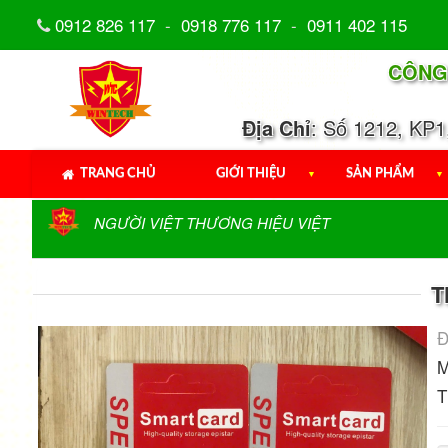
0912 826 117
-
0918 776 117
-
0911 402 115
CÔNG
Địa Chỉ
: Số 1212, KP
TRANG CHỦ
GIỚI THIỆU
▼
SẢN PHẨM
▼
NGƯỜI VIỆT THƯƠNG HIỆU VIỆT
T
Đ
M
T