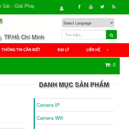
 - Giải Pháp An Ninh Hiệu Quả Cho Gia Đình & Doanh...
M
, TP.Hồ Chí Minh
THÔNG TIN CẦN BIẾT
ĐẠI LÝ
LIÊN HỆ
▼
0
:
DANH MỤC SẢN PHẨM
Camera IP
Camera Wifi