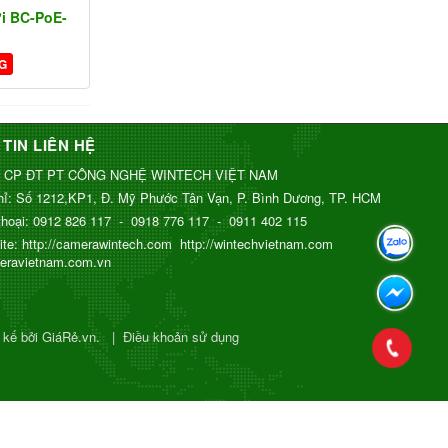
ời BC-PoE-
G
TIN LIÊN HỆ
 CP ĐT PT CÔNG NGHỆ WINTECH VIỆT NAM
hỉ:
Số 1212,KP1, Đ. Mỹ Phước Tân Vạn, P. Bình Dương, TP. HCM
thoại:
0912 826 117
-
0918 776 117
-
0911 402 115
ite:
http://camerawintech.com
http://wintechvietnam.com
meravietnam.com.vn
t kế bởi GiáRẻ.vn.
|
Điều khoản sử dụng