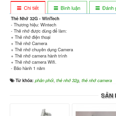
Chi tiết
Bình luận
Đánh 
Thẻ Nhớ 32G - WinTech
- Thương hiệu: Wintech
- Thẻ nhớ được dùng để làm:
+ Thẻ nhớ điện thoại
+ Thẻ nhớ Camera
+ Thẻ nhớ chuyên dụng Camera
+ Thẻ nhớ camera hành trình
+ Thẻ nhớ camera Wifi.
- Bảo hành 1 năm
,
,
Từ khóa:
phân phối
thẻ nhớ 32g
thẻ nhớ camera
SẢN 