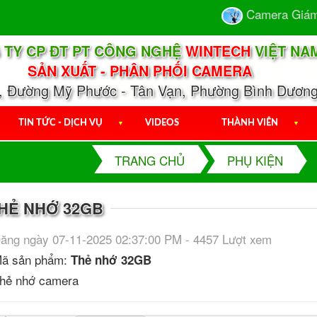
Camera Giám Sát
 TY CP ĐT PT CÔNG NGHỆ
WINTECH
VIỆT NA
SẢN XUẤT - PHÂN PHỐI CAMERA
1, Đường Mỹ Phước - Tân Vạn, Phường Bình Dương
TIN TỨC - DỊCH VỤ
▼
VIDEOS
THÀNH VIÊN
▼
TRANG CHỦ
PHỤ KIỆN
HẺ NHỚ 32GB
ăng ngày 07-11-2025 02:37:00 PM - 4457 Lượt xem
ã sản phẩm:
Thẻ nhớ 32GB
hẻ nhớ camera