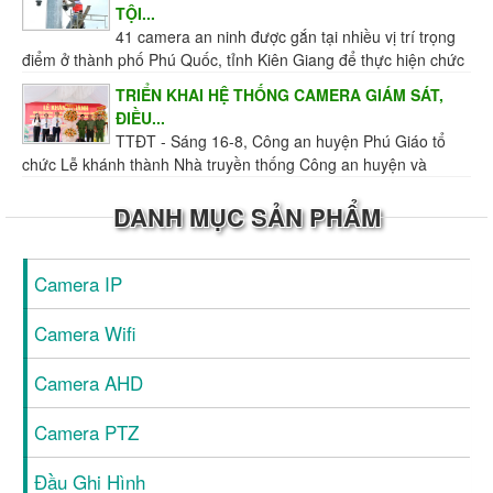
TỘI...
41 camera an ninh được gắn tại nhiều vị trí trọng
điểm ở thành phố Phú Quốc, tỉnh Kiên Giang để thực hiện chức
năng giám sát tình hình an ninh trật tự...
TRIỂN KHAI HỆ THỐNG CAMERA GIÁM SÁT,
ĐIỀU...
TTĐT - Sáng 16-8, Công an huyện Phú Giáo tổ
chức Lễ khánh thành Nhà truyền thống Công an huyện và
Trung tâm giám sát, điều hành giao thông, an ninh...
DANH MỤC SẢN PHẨM
Camera IP
Camera Wifi
Camera AHD
Camera PTZ
Đầu Ghi Hình