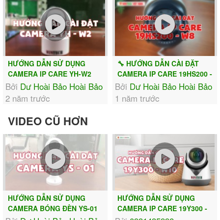
HƯỚNG DẪN SỬ DỤNG
🔧 HƯỚNG DẪN CÀI ĐẶT
CAMERA IP CARE YH-W2
CAMERA IP CARE 19HS200 -
W8 CHI TIẾT TỪ A-Z |...
Bởi
Dư Hoài Bảo Hoài Bảo
Bởi
Dư Hoài Bảo Hoài Bảo
2 năm trước
1 năm trước
VIDEO CŨ HƠN
HƯỚNG DẪN SỬ DỤNG
HƯỚNG DẪN SỬ DỤNG
CAMERA BÓNG ĐÈN YS-01
CAMERA IP CARE 19Y300 -
W10