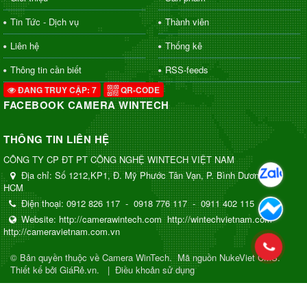
Tin Tức - Dịch vụ
Thành viên
Liên hệ
Thống kê
Thông tin cần biết
RSS-feeds
ĐANG TRUY CẬP: 7
QR-CODE
FACEBOOK CAMERA WINTECH
THÔNG TIN LIÊN HỆ
CÔNG TY CP ĐT PT CÔNG NGHỆ WINTECH VIỆT NAM
Địa chỉ:
Số 1212,KP1, Đ. Mỹ Phước Tân Vạn, P. Bình Dương, TP.
HCM
Điện thoại:
0912 826 117
-
0918 776 117
-
0911 402 115
Website:
http://camerawintech.com
http://wintechvietnam.com
http://cameravietnam.com.vn
© Bản quyền thuộc về
Camera WinTech
.
Mã nguồn
NukeViet CMS
.
Thiết kế bởi GiáRẻ.vn.
|
Điều khoản sử dụng