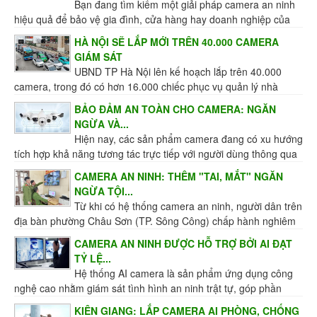
Bạn đang tìm kiếm một giải pháp camera an ninh
hiệu quả để bảo vệ gia đình, cửa hàng hay doanh nghiệp của
mình? Hệ thống lắp đặt camera giám sát chất...
HÀ NỘI SẼ LẮP MỚI TRÊN 40.000 CAMERA
GIÁM SÁT
UBND TP Hà Nội lên kế hoạch lắp trên 40.000
camera, trong đó có hơn 16.000 chiếc phục vụ quản lý nhà
nước về an toàn giao thông, môi trường và...
BẢO ĐẢM AN TOÀN CHO CAMERA: NGĂN
NGỪA VÀ...
Hiện nay, các sản phẩm camera đang có xu hướng
tích hợp khả năng tương tác trực tiếp với người dùng thông qua
ứng dụng di động và lưu trữ dữ liệu trên...
CAMERA AN NINH: THÊM "TAI, MẮT" NGĂN
NGỪA TỘI...
Từ khi có hệ thống camera an ninh, người dân trên
địa bàn phường Châu Sơn (TP. Sông Công) chấp hành nghiêm
túc hơn Luật Giao thông đường bộ, giữ gìn...
CAMERA AN NINH ĐƯỢC HỖ TRỢ BỞI AI ĐẠT
TỶ LỆ...
Hệ thống AI camera là sản phẩm ứng dụng công
nghệ cao nhằm giám sát tình hình an ninh trật tự, góp phần
không nhỏ trong công tác ngăn chặn, đẩy lùi...
KIÊN GIANG: LẮP CAMERA AI PHÒNG, CHỐNG