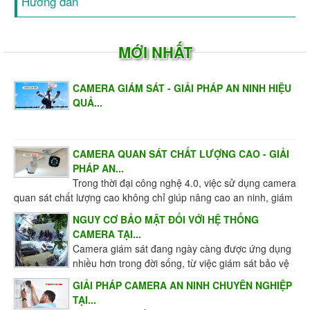
Hướng dẫn
MỚI NHẤT
CAMERA GIÁM SÁT - GIẢI PHÁP AN NINH HIỆU
QUẢ...
CAMERA QUAN SÁT CHẤT LƯỢNG CAO - GIẢI
PHÁP AN...
Trong thời đại công nghệ 4.0, việc sử dụng camera
quan sát chất lượng cao không chỉ giúp nâng cao an ninh, giám
sát hiệu quả mà còn mang đến sự an tâm...
NGUY CƠ BẢO MẬT ĐỐI VỚI HỆ THỐNG
CAMERA TẠI...
Camera giám sát đang ngày càng được ứng dụng
nhiều hơn trong đời sống, từ việc giám sát bảo vệ
an toàn cho người và tài sản của các hộ gia đình, tổ...
GIẢI PHÁP CAMERA AN NINH CHUYÊN NGHIỆP
TẠI...