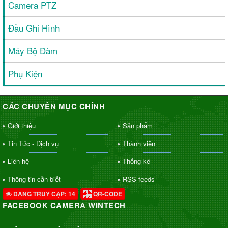
Camera PTZ
Đầu Ghi Hình
Máy Bộ Đàm
Phụ Kiện
CÁC CHUYÊN MỤC CHÍNH
Giới thiệu
Sản phẩm
Tin Tức - Dịch vụ
Thành viên
Liên hệ
Thống kê
Thông tin cần biết
RSS-feeds
ĐANG TRUY CẬP: 14
QR-CODE
FACEBOOK CAMERA WINTECH