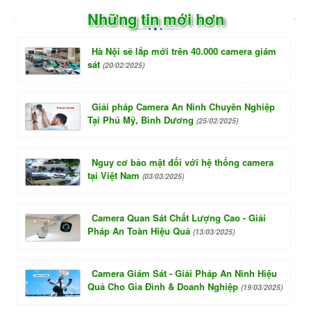
Những tin mới hơn
Hà Nội sẽ lắp mới trên 40.000 camera giám
sát
(20/02/2025)
Giải pháp Camera An Ninh Chuyên Nghiệp
Tại Phú Mỹ, Bình Dương
(25/02/2025)
Nguy cơ bảo mật đối với hệ thống camera
tại Việt Nam
(03/03/2025)
Camera Quan Sát Chất Lượng Cao - Giải
Pháp An Toàn Hiệu Quả
(13/03/2025)
Camera Giám Sát - Giải Pháp An Ninh Hiệu
Quả Cho Gia Đình & Doanh Nghiệp
(19/03/2025)