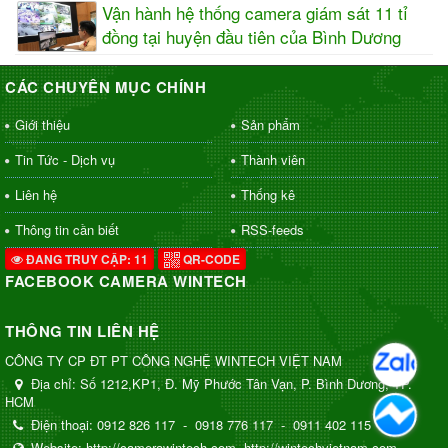
Vận hành hệ thống camera giám sát 11 tỉ
đồng tại huyện đầu tiên của Bình Dương
CÁC CHUYÊN MỤC CHÍNH
Giới thiệu
Sản phẩm
Tin Tức - Dịch vụ
Thành viên
Liên hệ
Thống kê
Thông tin cần biết
RSS-feeds
ĐANG TRUY CẬP: 11
QR-CODE
FACEBOOK CAMERA WINTECH
THÔNG TIN LIÊN HỆ
CÔNG TY CP ĐT PT CÔNG NGHỆ WINTECH VIỆT NAM
Địa chỉ:
Số 1212,KP1, Đ. Mỹ Phước Tân Vạn, P. Bình Dương, TP.
HCM
Điện thoại:
0912 826 117
-
0918 776 117
-
0911 402 115
Website:
http://camerawintech.com
http://wintechvietnam.com