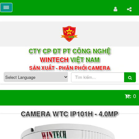
CTY CP ĐT PT CÔNG NGHỆ
WINTECH
VIỆT NAM
SẢN XUẤT - PHÂN PHỐI CAMERA
0
:
CAMERA WTC IP101H - 4.0MP