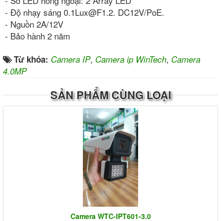
- Số LED hồng ngoại: 2 Array LED
- Độ nhạy sáng 0.1Lux@F1.2. DC12V/PoE.
- Nguồn 2A/12V
- Bảo hành 2 năm
,
,
Từ khóa:
Camera IP
Camera ip WinTech
Camera
4.0MP
SẢN PHẨM CÙNG LOẠI
Camera WTC-IPT601-3.0