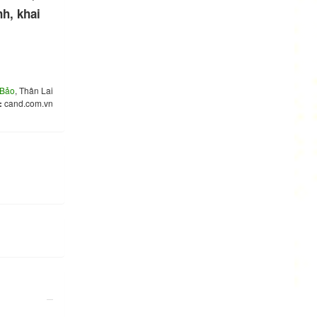
nh, khai
 Bảo
, Thân Lai
:
cand.com.vn