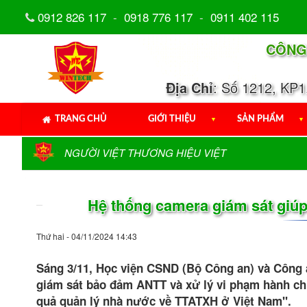
0912 826 117
-
0918 776 117
-
0911 402 115
CÔNG
Địa Chỉ
: Số 1212, KP
TRANG CHỦ
GIỚI THIỆU
▼
SẢN PHẨM
▼
NGƯỜI VIỆT THƯƠNG HIỆU VIỆT
Hệ thống camera giám sát giú
Thứ hai - 04/11/2024 14:43
Sáng 3/11, Học viện CSND (Bộ Công an) và Công
giám sát bảo đảm ANTT và xử lý vi phạm hành chí
quả quản lý nhà nước về TTATXH ở Việt Nam".