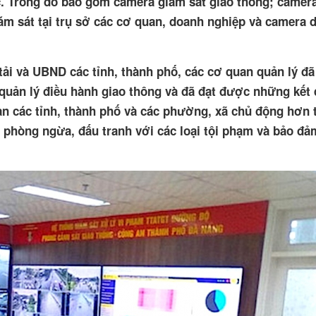
c. Trong đó bao gồm camera giám sát giao thông; camer
iám sát tại trụ sở các cơ quan, doanh nghiệp và camera 
ải và UBND các tỉnh, thành phố, các cơ quan quản lý đã
uản lý điều hành giao thông và đã đạt được những kết 
n các tỉnh, thành phố và các phường, xã chủ động hơn 
ả phòng ngừa, đấu tranh với các loại tội phạm và bảo đ