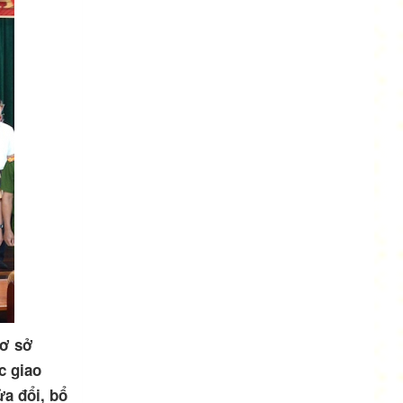
cơ sở
c giao
ửa đổi, bổ