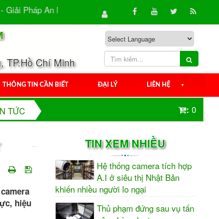
áp An Ninh Hiệu Quả Cho Gia Đình & Doanh...
Camera 
M
, TP.Hồ Chí Minh
THÔNG TIN CẦN BIẾT
ĐẠI LÝ
LIÊN HỆ
▼
0
:
IN TỨC
TIN XEM NHIỀU
Hệ thống camera tích hợp
A.I ở siêu thị Nhật Bản
khiến nhiều người lo ngại
 camera
ực, hiệu
Thủ phạm đứng sau vụ tấn