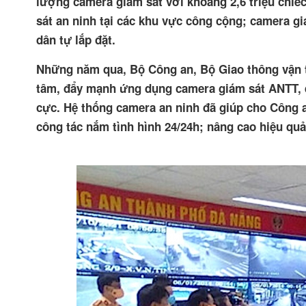
lượng camera giám sát với khoảng 2,6 triệu chiế
sát an ninh tại các khu vực công cộng; camera g
dân tự lắp đặt.
Những năm qua, Bộ Công an, Bộ Giao thông vận t
tâm, đẩy mạnh ứng dụng camera giám sát ANTT, q
cực. Hệ thống camera an ninh đã giúp cho Công a
công tác nắm tình hình 24/24h; nâng cao hiệu qu