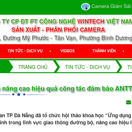
Camera Giám Sát - Giải Ph
 TY CP ĐT PT CÔNG NGHỆ
WINTECH
VIỆT NA
SẢN XUẤT - PHÂN PHỐI CAMERA
1, Đường Mỹ Phước - Tân Vạn, Phường Bình Dương
TIN TỨC - DỊCH VỤ
▼
VIDEOS
THÀNH VIÊN
▼
TRANG CHỦ
TIN TỨC - DỊCH VỤ
T
p nâng cao hiệu quả công tác đảm bảo ANTT
 an TP Đà Nẵng đã tổ chức hội thảo khoa học “Ứng dụng
nh trong lĩnh vực giao thông đường bộ, nâng cao hiệu l