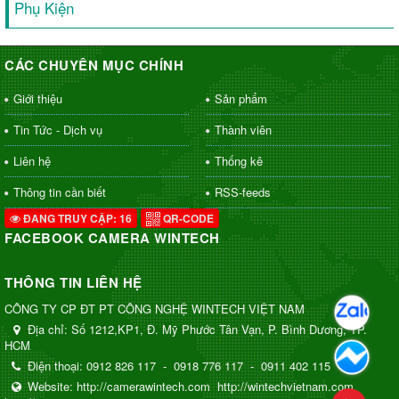
Phụ Kiện
CÁC CHUYÊN MỤC CHÍNH
Giới thiệu
Sản phẩm
Tin Tức - Dịch vụ
Thành viên
Liên hệ
Thống kê
Thông tin cần biết
RSS-feeds
ĐANG TRUY CẬP: 16
QR-CODE
FACEBOOK CAMERA WINTECH
THÔNG TIN LIÊN HỆ
CÔNG TY CP ĐT PT CÔNG NGHỆ WINTECH VIỆT NAM
Địa chỉ:
Số 1212,KP1, Đ. Mỹ Phước Tân Vạn, P. Bình Dương, TP.
HCM
Điện thoại:
0912 826 117
-
0918 776 117
-
0911 402 115
Website:
http://camerawintech.com
http://wintechvietnam.com