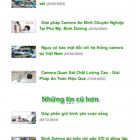
sát
(20/02/2025)
Giải pháp Camera An Ninh Chuyên Nghiệp
Tại Phú Mỹ, Bình Dương
(25/02/2025)
Nguy cơ bảo mật đối với hệ thống camera
tại Việt Nam
(03/03/2025)
Camera Quan Sát Chất Lượng Cao - Giải
Pháp An Toàn Hiệu Quả
(13/03/2025)
Những tin cũ hơn
Góp phần giữ bình yên cuộc sống
(02/12/2024)
Bình Dương dự kiến chi gần 470 tỷ đồng lắp