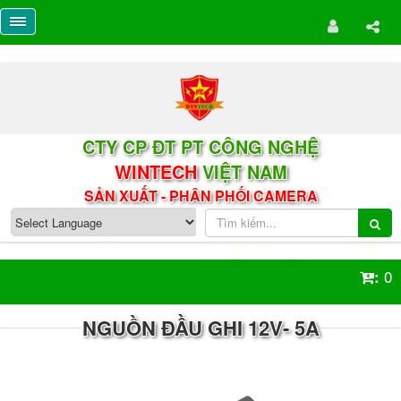
CTY CP ĐT PT CÔNG NGHỆ
WINTECH
VIỆT NAM
SẢN XUẤT - PHÂN PHỐI CAMERA
0
:
NGUỒN ĐẦU GHI 12V- 5A