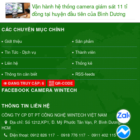
Vận hành hệ thống camera giám sát 11 tỉ
đồng tại huyện đầu tiên của Bình Dương
CÁC CHUYÊN MỤC CHÍNH
Giới thiệu
Sản phẩm
Tin Tức - Dịch vụ
Thành viên
Liên hệ
Thống kê
Thông tin cần biết
RSS-feeds
ĐANG TRUY CẬP: 6
QR-CODE
FACEBOOK CAMERA WINTECH
THÔNG TIN LIÊN HỆ
CÔNG TY CP ĐT PT CÔNG NGHỆ WINTECH VIỆT NAM
Địa chỉ:
Số 1212,KP1, Đ. Mỹ Phước Tân Vạn, P. Bình Dương, TP.
HCM
Điện thoại:
0912 826 117
-
0918 776 117
-
0911 402 115